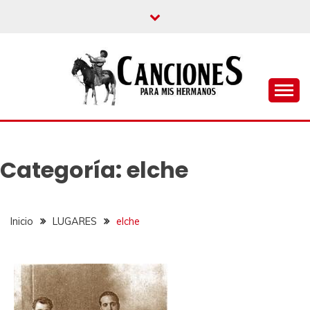
un blog musical para melómanos
CANCIONES PARA
MIS HERMANOS
Categoría:
elche
Inicio
LUGARES
elche