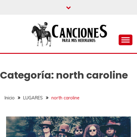
un blog musical para melómanos
CANCIONES PARA
MIS HERMANOS
Categoría:
north caroline
Inicio
LUGARES
north caroline