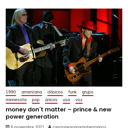
1990
americana
clásicos
funk
grupo
minnesota
pop
únicos
usa
voz
money don´t matter – prince & new
power generation
6 noviembre 2021
cancionesparamishermanos