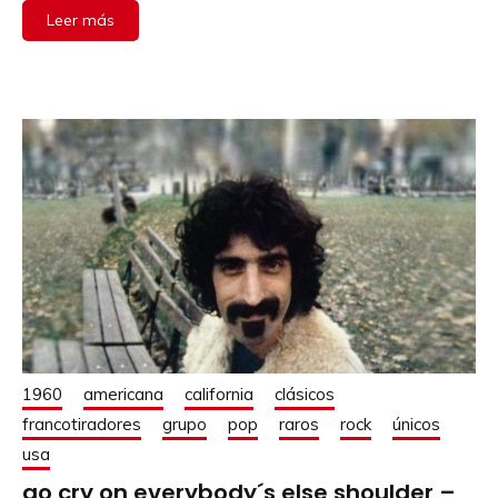
Leer más
1960
americana
california
clásicos
francotiradores
grupo
pop
raros
rock
únicos
usa
go cry on everybody´s else shoulder –