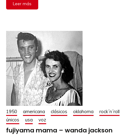
Leer más
1950
americana
clásicos
oklahoma
rock´n´roll
únicos
usa
voz
fujiyama mama – wanda jackson