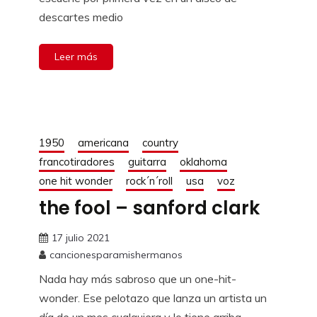
descartes medio
Leer más
1950
americana
country
francotiradores
guitarra
oklahoma
one hit wonder
rock´n´roll
usa
voz
the fool – sanford clark
17 julio 2021
cancionesparamishermanos
Nada hay más sabroso que un one-hit-
wonder. Ese pelotazo que lanza un artista un