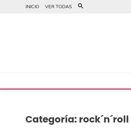
INICIO
VER TODAS
Buscar:
Botón de búsqueda
un blog musical para melómanos
CANCIONES PARA 
Categoría:
rock´n´roll