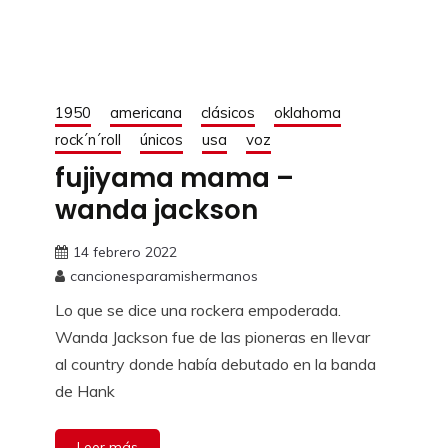
1950
americana
clásicos
oklahoma
rock´n´roll
únicos
usa
voz
fujiyama mama –
wanda jackson
14 febrero 2022
cancionesparamishermanos
Lo que se dice una rockera empoderada.
Wanda Jackson fue de las pioneras en llevar
al country donde había debutado en la banda
de Hank
Leer más