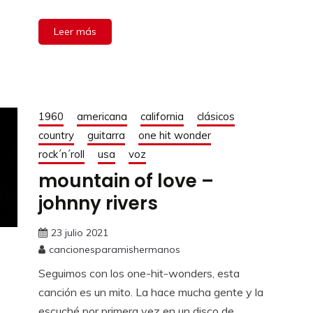
Leer más
1960
americana
california
clásicos
country
guitarra
one hit wonder
rock´n´roll
usa
voz
mountain of love –
johnny rivers
23 julio 2021
cancionesparamishermanos
Seguimos con los one-hit-wonders, esta
canción es un mito. La hace mucha gente y la
escuché por primera vez en un disco de