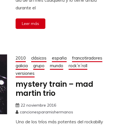
día de un mes cualquiera y lo tiene arriba
durante el
Leer más
2010
clásicos
españa
francotiradores
galicia
grupo
mundo
rock´n´roll
versiones
mystery train – mad
martin trio
22 noviembre 2016
cancionesparamishermanos
Uno de los tríos más potentes del rockabilly