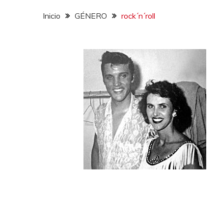
Inicio
GÉNERO
rock´n´roll