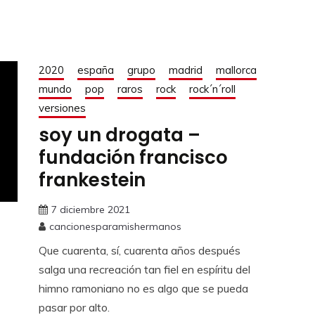
2020
españa
grupo
madrid
mallorca
mundo
pop
raros
rock
rock´n´roll
versiones
soy un drogata –
fundación francisco
frankestein
7 diciembre 2021
cancionesparamishermanos
Que cuarenta, sí, cuarenta años después
salga una recreación tan fiel en espíritu del
himno ramoniano no es algo que se pueda
pasar por alto.