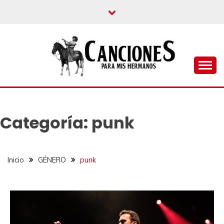
un blog musical para melómanos
CANCIONES PARA
MIS HERMANOS
Categoría:
punk
Inicio
GÉNERO
punk