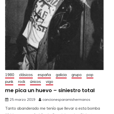
1980
clásicos
españa
galicia
grupo
pop
punk
rock
únicos
vigo
me pica un huevo – siniestro total
25 marzo 2019
cancionesparamishermanos
Tanto abanderado me tenía que llevar a esta bomba