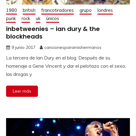
1980
british
francotiradores
grupo
londres
punk
rock
uk
únicos
inbetweenies – ian dury & the
blockheads
9 junio 2017
cancionesparamishermanos
La tercera de Ian Dury en el blog. Después de su
homenaje a Gene Vincent y dar el pelotazo con el sexo,
las drogas y
Leer más