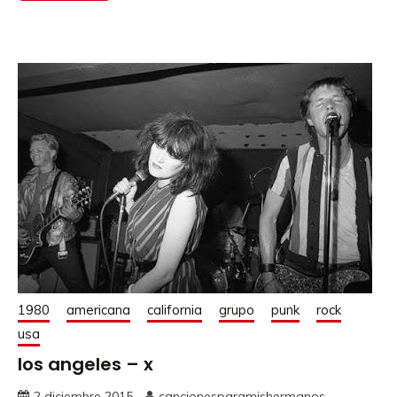
1980
americana
california
grupo
punk
rock
usa
los angeles – x
2 diciembre 2015
cancionesparamishermanos