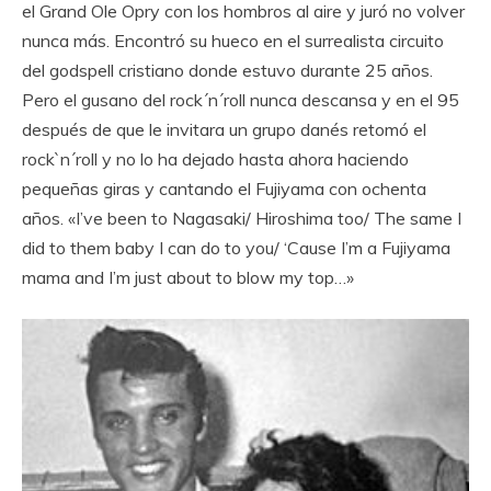
el Grand Ole Opry con los hombros al aire y juró no volver
nunca más. Encontró su hueco en el surrealista circuito
del godspell cristiano donde estuvo durante 25 años.
Pero el gusano del rock´n´roll nunca descansa y en el 95
después de que le invitara un grupo danés retomó el
rock`n´roll y no lo ha dejado hasta ahora haciendo
pequeñas giras y cantando el Fujiyama con ochenta
años. «I’ve been to Nagasaki/ Hiroshima too/ The same I
did to them baby I can do to you/ ‘Cause I’m a Fujiyama
mama and I’m just about to blow my top…»