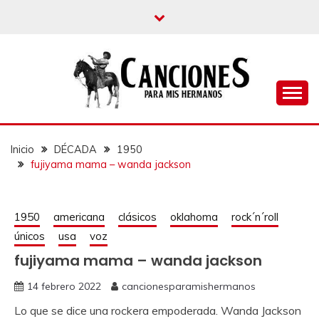
un blog musical para melómanos
CANCIONES PARA
MIS HERMANOS
Inicio
DÉCADA
1950
fujiyama mama – wanda jackson
1950
americana
clásicos
oklahoma
rock´n´roll
únicos
usa
voz
fujiyama mama – wanda jackson
14 febrero 2022
cancionesparamishermanos
Lo que se dice una rockera empoderada. Wanda Jackson