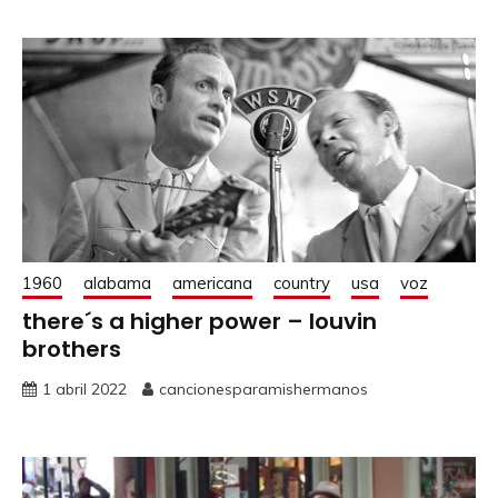
1960
alabama
americana
country
usa
voz
there´s a higher power – louvin
brothers
1 abril 2022
cancionesparamishermanos