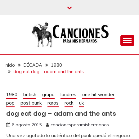
un blog musical para melómanos
CANCIONES PARA
MIS HERMANOS
Inicio
DÉCADA
1980
dog eat dog – adam and the ants
1980
british
grupo
londres
one hit wonder
pop
post punk
raros
rock
uk
dog eat dog – adam and the ants
6 agosto 2015
cancionesparamishermanos
Una vez agotado lo auténtico del punk quedó el negocio.