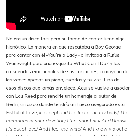
No era un disco fácil pero su forma de cantar tiene algo
hipnótico. La manera en que rescataba a Boy George
para cantar con él «You´re a Lady» o invitaba a Rufus
Wainwright para una exquisita What Can I Do? y los
crescendos emocionales de sus canciones, la mayoria de
las veces apenas un piano, cuerdas y su voz. Uno de
esos discos que jamás envejece. Aquí se vuelve a asociar
con Lou Reed para rendirle un homenaje al autor de
Berlin, un disco donde tendría un hueco asegurado esta
Fistful of Love,
«I accept and I collect upon my body/ The
memories of your devotion/ I feel your fists/ And I know
it’s out of love/ And I feel the whip/ And I know it’s out of