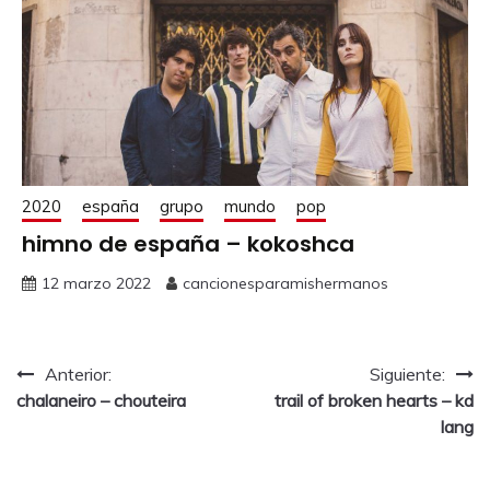
2020
españa
grupo
mundo
pop
himno de españa – kokoshca
12 marzo 2022
cancionesparamishermanos
Anterior:
Siguiente:
chalaneiro – chouteira
trail of broken hearts – kd
lang