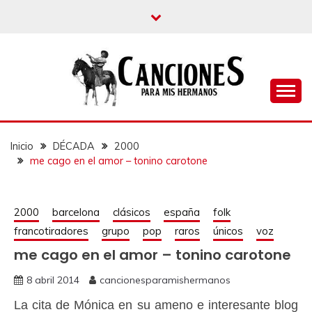
un blog musical para melómanos
CANCIONES PARA
MIS HERMANOS
Inicio
DÉCADA
2000
me cago en el amor – tonino carotone
2000
barcelona
clásicos
españa
folk
francotiradores
grupo
pop
raros
únicos
voz
me cago en el amor – tonino carotone
8 abril 2014
cancionesparamishermanos
La cita de Mónica en su ameno e interesante blog