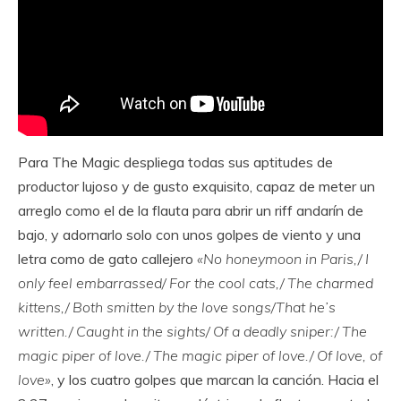
Para The Magic despliega todas sus aptitudes de
productor lujoso y de gusto exquisito, capaz de meter un
arreglo como el de la flauta para abrir un riff andarín de
bajo, y adornarlo solo con unos golpes de viento y una
letra como de gato callejero
«No honeymoon in Paris,/ I
only feel embarrassed/ For the cool cats,/ The charmed
kittens,/ Both smitten by the love songs/That he’s
written./ Caught in the sights/ Of a deadly sniper:/ The
magic piper of love./ The magic piper of love./ Of love, of
love»
, y los cuatro golpes que marcan la canción. Hacia el