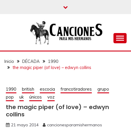
un blog musical para melómanos
CANCIONES PARA
MIS HERMANOS
Inicio
DÉCADA
1990
the magic piper (of love) – edwyn collins
1990
british
escocia
francotiradores
grupo
pop
uk
únicos
voz
the magic piper (of love) – edwyn
collins
21 mayo 2014
cancionesparamishermanos