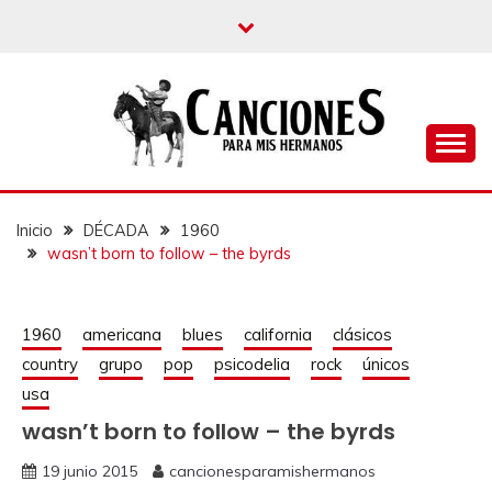
un blog musical para melómanos
CANCIONES PARA
MIS HERMANOS
Inicio
DÉCADA
1960
wasn’t born to follow – the byrds
1960
americana
blues
california
clásicos
country
grupo
pop
psicodelia
rock
únicos
usa
wasn’t born to follow – the byrds
19 junio 2015
cancionesparamishermanos