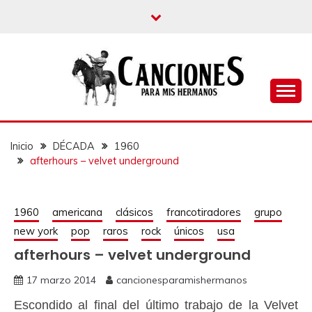
un blog musical para melómanos
CANCIONES PARA
MIS HERMANOS
Inicio
DÉCADA
1960
afterhours – velvet underground
1960
americana
clásicos
francotiradores
grupo
new york
pop
raros
rock
únicos
usa
afterhours – velvet underground
17 marzo 2014
cancionesparamishermanos
Escondido al final del último trabajo de la Velvet