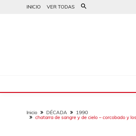
INICIO
VER TODAS
Buscar:
Botón de búsqueda
un blog musical para melómanos
CANCIONES PARA 
Inicio
DÉCADA
1990
chatarra de sangre y de cielo – corcobado y lo