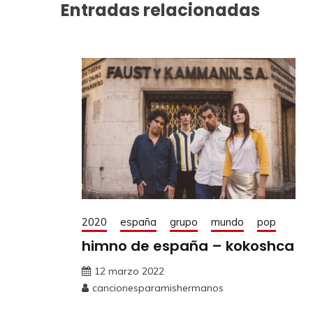
Entradas relacionadas
2020
españa
grupo
mundo
pop
himno de españa – kokoshca
12 marzo 2022
cancionesparamishermanos