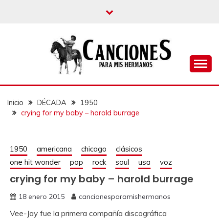
un blog musical para melómanos
CANCIONES PARA
MIS HERMANOS
Inicio
DÉCADA
1950
crying for my baby – harold burrage
1950
americana
chicago
clásicos
one hit wonder
pop
rock
soul
usa
voz
crying for my baby – harold burrage
18 enero 2015
cancionesparamishermanos
Vee-Jay fue la primera compañía discográfica