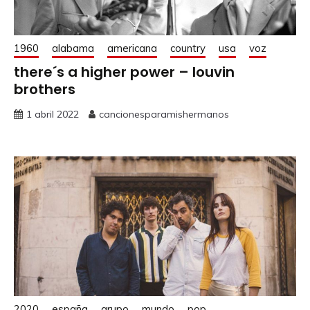
1960
alabama
americana
country
usa
voz
there´s a higher power – louvin
brothers
1 abril 2022
cancionesparamishermanos
2020
españa
grupo
mundo
pop