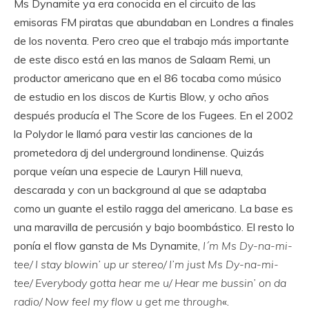
Ms Dynamite ya era conocida en el circuito de las
emisoras FM piratas que abundaban en Londres a finales
de los noventa. Pero creo que el trabajo más importante
de este disco está en las manos de Salaam Remi, un
productor americano que en el 86 tocaba como músico
de estudio en los discos de Kurtis Blow, y ocho años
después producía el The Score de los Fugees. En el 2002
la Polydor le llamó para vestir las canciones de la
prometedora dj del underground londinense. Quizás
porque veían una especie de Lauryn Hill nueva,
descarada y con un background al que se adaptaba
como un guante el estilo ragga del americano. La base es
una maravilla de percusión y bajo boombástico. El resto lo
ponía el flow gansta de Ms Dynamite,
I´m Ms Dy-na-mi-
tee/ I stay blowin’ up ur stereo/ I’m just Ms Dy-na-mi-
tee/ Everybody gotta hear me u/ Hear me bussin’ on da
radio/ Now feel my flow u get me through
«.