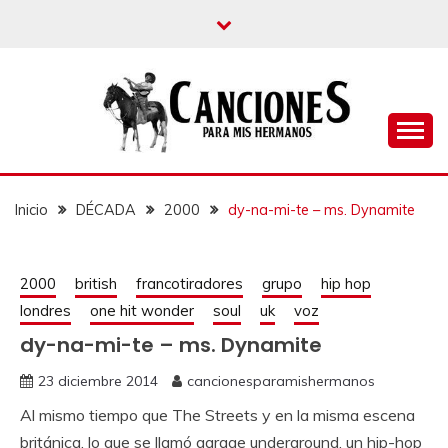
un blog musical para melómanos
CANCIONES PARA
MIS HERMANOS
Inicio
DÉCADA
2000
dy-na-mi-te – ms. Dynamite
2000
british
francotiradores
grupo
hip hop
londres
one hit wonder
soul
uk
voz
dy-na-mi-te – ms. Dynamite
23 diciembre 2014
cancionesparamishermanos
Al mismo tiempo que The Streets y en la misma escena
británica, lo que se llamó garage underground, un hip-hop