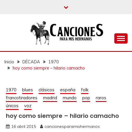
un blog musical para melómanos
CANCIONES PARA
MIS HERMANOS
Inicio
DÉCADA
1970
hoy como siempre – hilario camacho
1970
blues
clásicos
españa
folk
francotiradores
madrid
mundo
pop
raros
únicos
voz
hoy como siempre – hilario camacho
16 abril 2015
cancionesparamishermanos