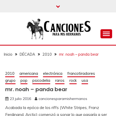
un blog musical para melómanos
CANCIONES PARA
MIS HERMANOS
Inicio
DÉCADA
2010
mr. noah – panda bear
2010
americana
electrónica
francotiradores
grupo
pop
psicodelia
raros
rock
usa
mr. noah – panda bear
23 julio 2016
cancionesparamishermanos
Acabada la epóca de los riffs (White Stripes, Franz
Ferdinand, Arctic) comenzó a sonar lo que pasaría a ser