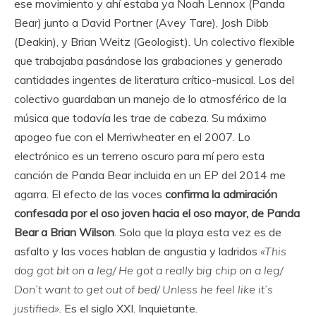
ese movimiento y ahí estaba ya Noah Lennox (Panda
Bear) junto a David Portner (Avey Tare), Josh Dibb
(Deakin), y Brian Weitz (Geologist). Un colectivo flexible
que trabajaba pasándose las grabaciones y generado
cantidades ingentes de literatura crítico-musical. Los del
colectivo guardaban un manejo de lo atmosférico de la
música que todavía les trae de cabeza. Su máximo
apogeo fue con el Merriwheater en el 2007. Lo
electrónico es un terreno oscuro para mí pero esta
canción de Panda Bear incluida en un EP del 2014 me
agarra. El efecto de las voces
confirma la admiración
confesada por el oso joven hacia el oso mayor, de Panda
Bear a Brian Wilson
. Solo que la playa esta vez es de
asfalto y las voces hablan de angustia y ladridos
«This
dog got bit on a leg/ He got a really big chip on a leg/
Don’t want to get out of bed/ Unless he feel like it’s
justified»
. Es el siglo XXI. Inquietante.