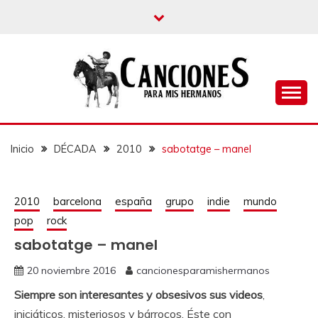
un blog musical para melómanos
CANCIONES PARA
MIS HERMANOS
Inicio
DÉCADA
2010
sabotatge – manel
2010
barcelona
españa
grupo
indie
mundo
pop
rock
sabotatge – manel
20 noviembre 2016
cancionesparamishermanos
Siempre son interesantes y obsesivos sus videos
,
iniciáticos, misteriosos y bárrocos. Éste con