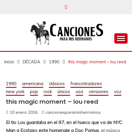
un blog musical para melómanos
CANCIONES PARA
MIS HERMANOS
Inicio
DÉCADA
1990
this magic moment – lou reed
1990
americana
clásicos
francotiradores
new york
pop
rock
únicos
usa
versiones
voz
this magic moment – lou reed
10 enero 2016
cancionesparamishermanos
El tio Lou guardaba en el 97, en el hueco que va de NYC
Man a Ecstasy este homenaje a Doc Pomus
, el músico