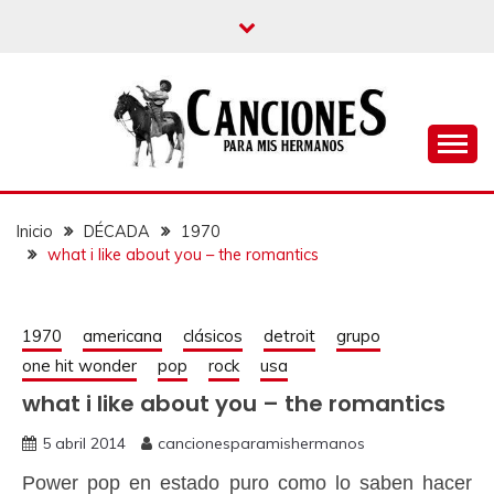
un blog musical para melómanos
CANCIONES PARA
MIS HERMANOS
Inicio
DÉCADA
1970
what i like about you – the romantics
1970
americana
clásicos
detroit
grupo
one hit wonder
pop
rock
usa
what i like about you – the romantics
5 abril 2014
cancionesparamishermanos
Power pop en estado puro como lo saben hacer