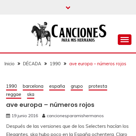
un blog musical para melómanos
CANCIONES PARA
MIS HERMANOS
Inicio
DÉCADA
1990
ave europa – números rojos
1990
barcelona
españa
grupo
protesta
reggae
ska
ave europa – números rojos
19 junio 2016
cancionesparamishermanos
Después de las versiones que de los Selecters hacían los
Elegantes, ska hubo poco en la España ochentera. Claro