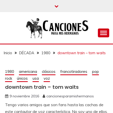
un blog musical para melómanos
CANCIONES PARA
MIS HERMANOS
Inicio
DÉCADA
1980
downtown train – tom waits
1980
americana
clásicos
francotiradores
pop
rock
únicos
usa
voz
downtown train – tom waits
9 noviembre 2016
cancionesparamishermanos
Tengo varios amigos que son fans hasta las cachas de
este cantautor de voz característica. No soy uno de ellos.