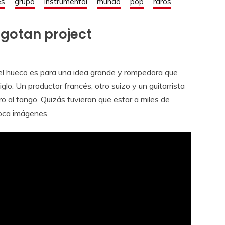
es
grupo
instrumental
mundo
pop
raros
 gotan project
el hueco es para una idea grande y rompedora que
glo. Un productor francés, otro suizo y un guitarrista
o al tango. Quizás tuvieran que estar a miles de
voca imágenes.