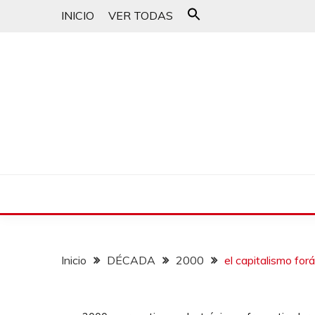
INICIO
VER TODAS
Buscar:
Botón de búsqueda
un blog musical para melómanos
CANCIONES PARA 
Inicio
DÉCADA
2000
el capitalismo for