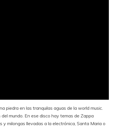
 piedra en las tranquilas aguas de la world music.
uts del mundo. En ese disco hay temas de Zappa
 y milongas llevadas a la electrónica, Santa Maria o