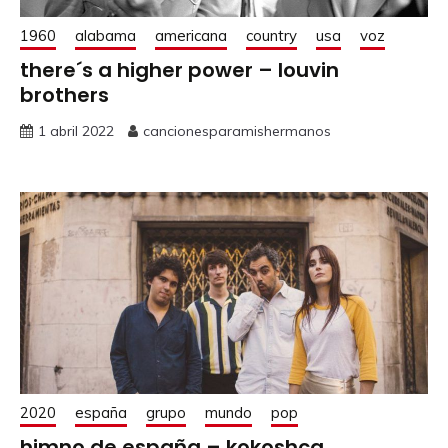
1960
alabama
americana
country
usa
voz
there´s a higher power – louvin
brothers
1 abril 2022
cancionesparamishermanos
2020
españa
grupo
mundo
pop
himno de españa – kokoshca