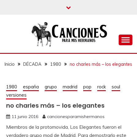
un blog musical para melómanos
CANCIONES PARA
MIS HERMANOS
Inicio
DÉCADA
1980
no charles más – los elegantes
1980
españa
grupo
madrid
pop
rock
soul
versiones
no charles más – los elegantes
11 junio 2016
cancionesparamishermanos
Miembros de la protomovida, Los Elegantes fueron el
verdadero grupo mod de Madrid. Para demostrarlo este