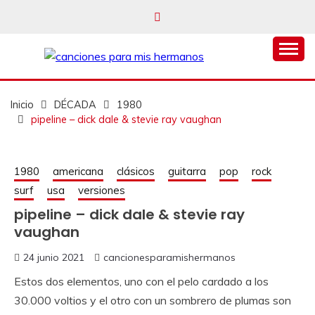
un blog musical para melómanos
CANCIONES PARA
MIS HERMANOS
Inicio
DÉCADA
1980
pipeline – dick dale & stevie ray vaughan
1980
americana
clásicos
guitarra
pop
rock
surf
usa
versiones
pipeline – dick dale & stevie ray
vaughan
24 junio 2021
cancionesparamishermanos
Estos dos elementos, uno con el pelo cardado a los
30.000 voltios y el otro con un sombrero de plumas son