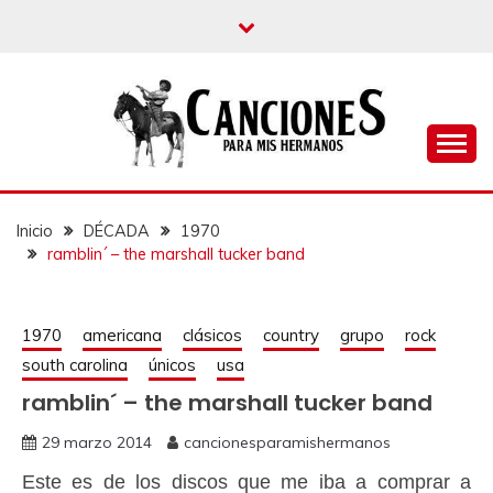
un blog musical para melómanos
CANCIONES PARA
MIS HERMANOS
Inicio
DÉCADA
1970
ramblin´ – the marshall tucker band
1970
americana
clásicos
country
grupo
rock
south carolina
únicos
usa
ramblin´ – the marshall tucker band
29 marzo 2014
cancionesparamishermanos
Este es de los discos que me iba a comprar a