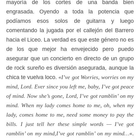
mayoría de los cortes de una banda bien
engrasada. Oyendo a toda la potencia que
podíamos esos solos de guitarra y luego
comentando la jugada por el callejón del Barrero
hacia el Liceo. La verdad es que este género no es
de los que mejor ha envejecido pero puedo
asegurar que un concierto en directo de un grupo
de rock sureño es diversión asegurada, aunque la
chica te vuelva loco.
«
I’ve got Worries, worries on my
mind, Lord. Ever since you left me, baby, I’ve got peace
of mind. Now she’s gone, Lord, I’ve got ramblin’ on my
mind. When my lady comes home to me, oh, when my
lady, comes home to me, need some money to pay the
bills. I just tell her these simple words — I’ve got
ramblin’ on my mind,I’ve got ramblin’ on my mind…
«
.