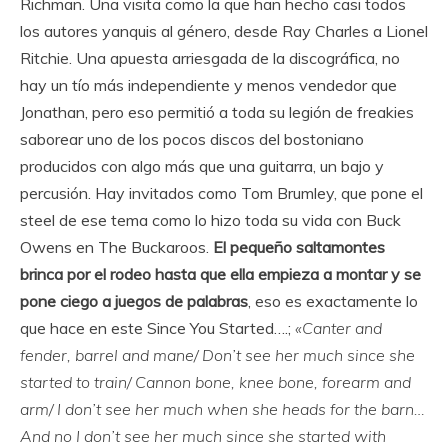
Richman. Una visita como la que han hecho casi todos
los autores yanquis al género, desde Ray Charles a Lionel
Ritchie. Una apuesta arriesgada de la discográfica, no
hay un tío más independiente y menos vendedor que
Jonathan, pero eso permitió a toda su legión de freakies
saborear uno de los pocos discos del bostoniano
producidos con algo más que una guitarra, un bajo y
percusión. Hay invitados como Tom Brumley, que pone el
steel de ese tema como lo hizo toda su vida con Buck
Owens en The Buckaroos.
El pequeño saltamontes
brinca por el rodeo hasta que ella empieza a montar y se
pone ciego a juegos de palabras
, eso es exactamente lo
que hace en este Since You Started….;
«Canter and
fender, barrel and mane/ Don’t see her much since she
started to train/ Cannon bone, knee bone, forearm and
arm/ I don’t see her much when she heads for the barn…
And no I don’t see her much since she started with