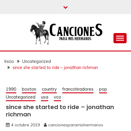
un blog musical para melómanos
CANCIONES PARA
MIS HERMANOS
Inicio
Uncategorized
since she started to ride – jonathan richman
1990
boston
country
francotiradores
pop
Uncategorized
usa
voz
since she started to ride – jonathan
richman
4 octubre 2019
cancionesparamishermanos