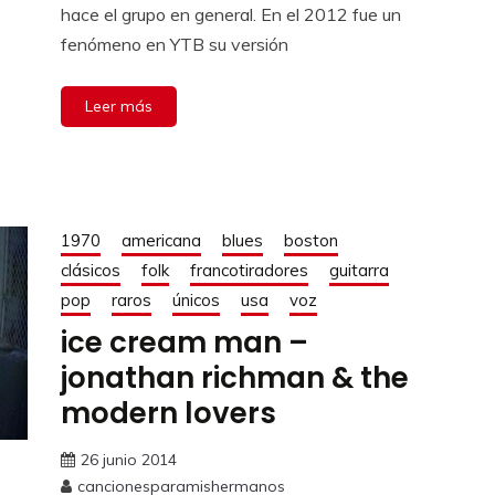
hace el grupo en general. En el 2012 fue un
fenómeno en YTB su versión
Leer más
1970
americana
blues
boston
clásicos
folk
francotiradores
guitarra
pop
raros
únicos
usa
voz
ice cream man –
jonathan richman & the
modern lovers
26 junio 2014
cancionesparamishermanos