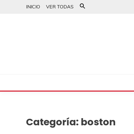
INICIO
VER TODAS
Buscar:
Botón de búsqueda
un blog musical para melómanos
CANCIONES PARA 
Categoría:
boston