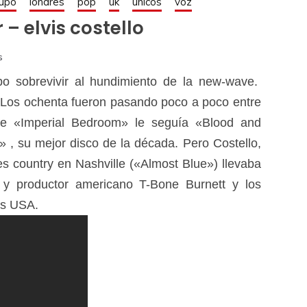
upo
londres
pop
uk
únicos
voz
– elvis costello
s
po sobrevivir al hundimiento de la new-wave.
. Los ochenta fueron pasando poco a poco entre
nte «Imperial Bedroom» le seguía «Blood and
» , su mejor disco de la década. Pero Costello,
s country en Nashville («Almost Blue») llevaba
 y productor americano T-Bone Burnett y los
os USA.