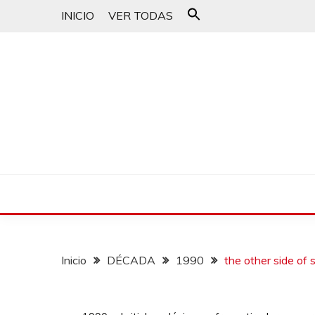
INICIO
VER TODAS
Buscar:
Botón de búsqueda
un blog musical para melómanos
CANCIONES PARA 
Inicio
DÉCADA
1990
the other side of 