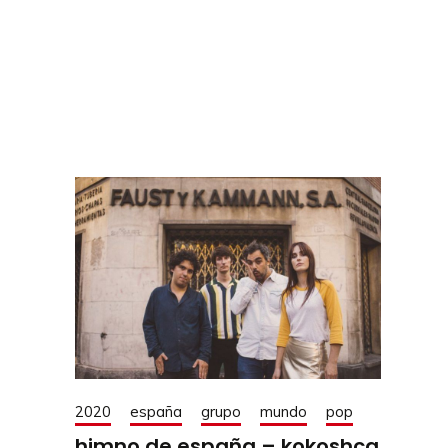
2020
españa
grupo
mundo
pop
himno de españa – kokoshca