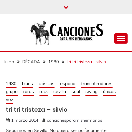
un blog musical para melómanos
CANCIONES PARA
MIS HERMANOS
Inicio
DÉCADA
1980
tri tri tristeza – silvio
1980
blues
clásicos
españa
francotiradores
grupo
raros
rock
sevilla
soul
swing
únicos
voz
tri tri tristeza – silvio
1 marzo 2014
cancionesparamishermanos
Seguimos en Sevilla. No quiero ser políticamente