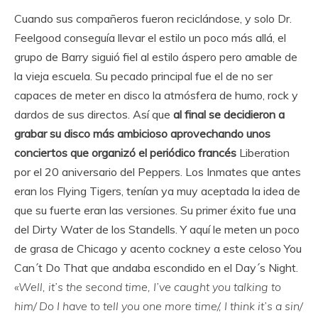
Cuando sus compañeros fueron reciclándose, y solo Dr.
Feelgood conseguía llevar el estilo un poco más allá, el
grupo de Barry siguió fiel al estilo áspero pero amable de
la vieja escuela. Su pecado principal fue el de no ser
capaces de meter en disco la atmósfera de humo, rock y
dardos de sus directos. Así que
al final se decidieron a
grabar su disco más ambicioso aprovechando unos
conciertos que organizó el periódico francés
Liberation
por el 20 aniversario del Peppers. Los Inmates que antes
eran los Flying Tigers, tenían ya muy aceptada la idea de
que su fuerte eran las versiones. Su primer éxito fue una
del Dirty Water de los Standells. Y aquí le meten un poco
de grasa de Chicago y acento cockney a este celoso You
Can´t Do That que andaba escondido en el Day´s Night.
«Well, it’s the second time, I’ve caught you talking to
him/ Do I have to tell you one more time/, I think it’s a sin/