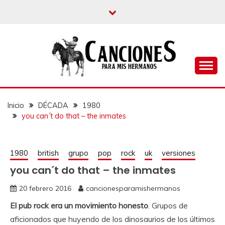
un blog musical para melómanos
CANCIONES PARA
MIS HERMANOS
Inicio
DÉCADA
1980
you can´t do that – the inmates
1980
british
grupo
pop
rock
uk
versiones
you can´t do that – the inmates
20 febrero 2016
cancionesparamishermanos
El pub rock era un movimiento honesto
. Grupos de
aficionados que huyendo de los dinosaurios de los últimos