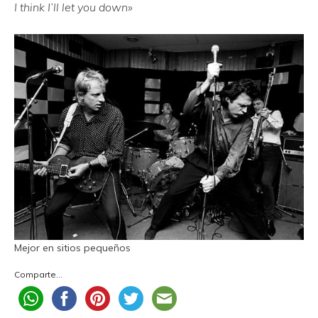
I think I’ll let you down»
Mejor en sitios pequeños
Comparte...