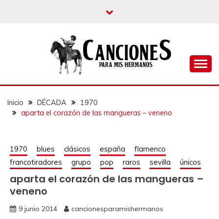
un blog musical para melómanos
CANCIONES PARA
MIS HERMANOS
Inicio
DÉCADA
1970
aparta el corazón de las mangueras – veneno
1970
blues
clásicos
españa
flamenco
francotiradores
grupo
pop
raros
sevilla
únicos
aparta el corazón de las mangueras –
veneno
9 junio 2014
cancionesparamishermanos