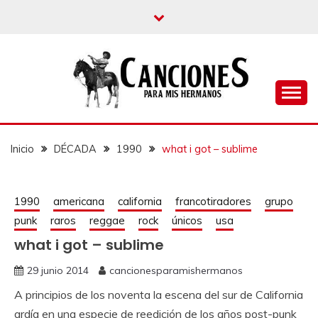
un blog musical para melómanos
CANCIONES PARA
MIS HERMANOS
Inicio
DÉCADA
1990
what i got – sublime
1990
americana
california
francotiradores
grupo
punk
raros
reggae
rock
únicos
usa
what i got – sublime
29 junio 2014
cancionesparamishermanos
A principios de los noventa la escena del sur de California
ardía en una especie de reedición de los años post-punk