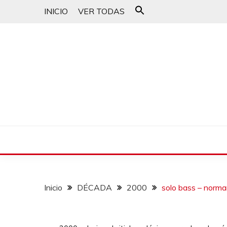
INICIO
VER TODAS
Buscar:
Botón de búsqueda
un blog musical para melómanos
CANCIONES PARA 
Inicio
DÉCADA
2000
solo bass – norma