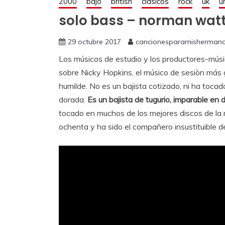
2000
bajo
british
clásicos
rock
uk
ú
solo bass – norman watt
29 octubre 2017
cancionesparamisherman
Los músicos de estudio y los productores-músi
sobre Nicky Hopkins, el músico de sesiòn má
humilde. No es un bajista cotizado, ni ha tocad
dorada.
Es un bajista de tugurio, imparable en d
tocado en muchos de los mejores discos de la m
ochenta y ha sido el compañero insustituible d