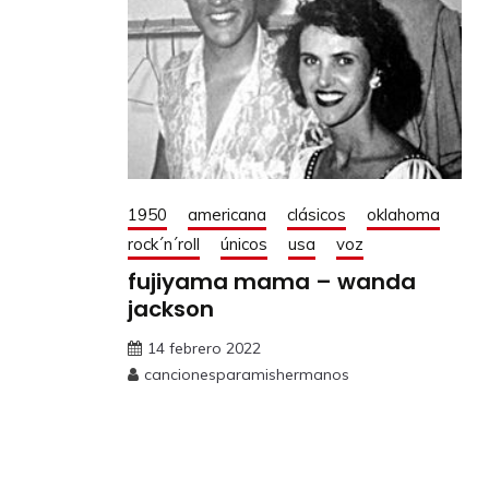
1950
americana
clásicos
oklahoma
rock´n´roll
únicos
usa
voz
fujiyama mama – wanda
jackson
14 febrero 2022
cancionesparamishermanos