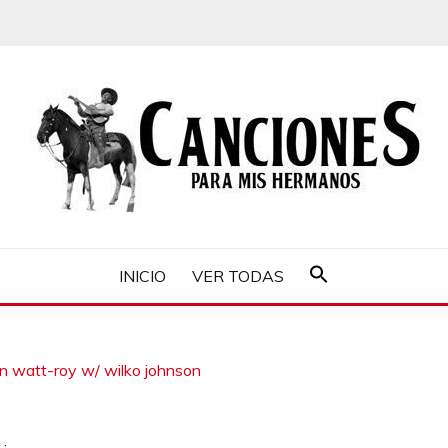
MIS HERMANOS
INICIO
VER TODAS
Buscar:
Botón de búsqueda
n watt-roy w/ wilko johnson